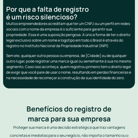
Por que a falta de registro
é um risco silencioso?
Muitos empreendedores acreditam que ter um CNPJ ou um perfil em redes
sociais com o nome da empresa é o suficiente para garantir sua
propriedade. Essa é uma suposição perigosa. A única forma de ter o direito
legal exclusivo sobre um nome e logotipo em todo o Brasil é através do
registro no Instituto Nacional da Propriedade Industrial (INPI).
Sem ele, qualquer outra pessoa ou empresa, de [Cidade] ou de qualquer
outro lugar, pode registrar uma marca igual ou semelhante à sua no mesmo
segmento. Caso isso aconteça, quem registrou primeiro tem o direito legal
de exigir que você pare de usar o nome, resultando em perdas financeiras e
na necessidade de recomeçar a construção da sua identidade do zero.
Benefícios do registro de
marca para sua empresa
Proteger sua marca é uma decisão estratégica que traz vantagens
concretas e imediatas para o seu negócio, não importa o tamanho ou o