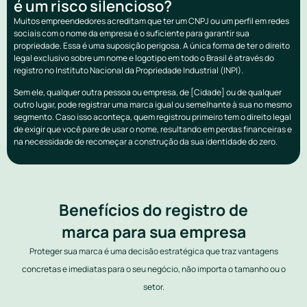
é um risco silencioso?
Muitos empreendedores acreditam que ter um CNPJ ou um perfil em redes
sociais com o nome da empresa é o suficiente para garantir sua
propriedade. Essa é uma suposição perigosa. A única forma de ter o direito
legal exclusivo sobre um nome e logotipo em todo o Brasil é através do
registro no Instituto Nacional da Propriedade Industrial (INPI).
Sem ele, qualquer outra pessoa ou empresa, de [Cidade] ou de qualquer
outro lugar, pode registrar uma marca igual ou semelhante à sua no mesmo
segmento. Caso isso aconteça, quem registrou primeiro tem o direito legal
de exigir que você pare de usar o nome, resultando em perdas financeiras e
na necessidade de recomeçar a construção da sua identidade do zero.
Benefícios do registro de
marca para sua empresa
Proteger sua marca é uma decisão estratégica que traz vantagens
concretas e imediatas para o seu negócio, não importa o tamanho ou o
setor.