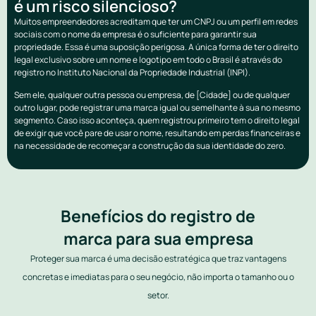
é um risco silencioso?
Muitos empreendedores acreditam que ter um CNPJ ou um perfil em redes
sociais com o nome da empresa é o suficiente para garantir sua
propriedade. Essa é uma suposição perigosa. A única forma de ter o direito
legal exclusivo sobre um nome e logotipo em todo o Brasil é através do
registro no Instituto Nacional da Propriedade Industrial (INPI).
Sem ele, qualquer outra pessoa ou empresa, de [Cidade] ou de qualquer
outro lugar, pode registrar uma marca igual ou semelhante à sua no mesmo
segmento. Caso isso aconteça, quem registrou primeiro tem o direito legal
de exigir que você pare de usar o nome, resultando em perdas financeiras e
na necessidade de recomeçar a construção da sua identidade do zero.
Benefícios do registro de
marca para sua empresa
Proteger sua marca é uma decisão estratégica que traz vantagens
concretas e imediatas para o seu negócio, não importa o tamanho ou o
setor.