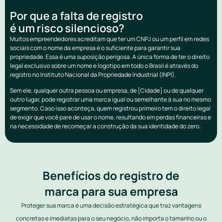
Por que a falta de registro
é um risco silencioso?
Muitos empreendedores acreditam que ter um CNPJ ou um perfil em redes
sociais com o nome da empresa é o suficiente para garantir sua
propriedade. Essa é uma suposição perigosa. A única forma de ter o direito
legal exclusivo sobre um nome e logotipo em todo o Brasil é através do
registro no Instituto Nacional da Propriedade Industrial (INPI).
Sem ele, qualquer outra pessoa ou empresa, de [Cidade] ou de qualquer
outro lugar, pode registrar uma marca igual ou semelhante à sua no mesmo
segmento. Caso isso aconteça, quem registrou primeiro tem o direito legal
de exigir que você pare de usar o nome, resultando em perdas financeiras e
na necessidade de recomeçar a construção da sua identidade do zero.
Benefícios do registro de
marca para sua empresa
Proteger sua marca é uma decisão estratégica que traz vantagens
concretas e imediatas para o seu negócio, não importa o tamanho ou o