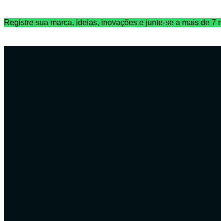
Ir
Registre sua marca, ideias, inovações e junte-se a mais de 7 m
para
o
conteúdo