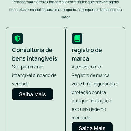
Proteger sua marca é uma decisão estratégica que traz vantagens
concretas e imediatas para o seu negócio, não importa o tamanho ou o
setor.
Consultoria de
registro de
bens intangíveis
marca
Seu patrimônio
Apenas com o
intangível blindado de
Registro de marca
verdade.
você terá segurança e
proteção contra
Saiba Mais
qualquer imitação e
exclusividade no
mercado.
Saiba Mais