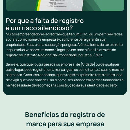
Por que a falta de registro
é um risco silencioso?
Muitos empreendedores acreditam que ter um CNPJ ou um perfil em redes
sociais com o nome da empresa é o suficiente para garantir sua
propriedade. Essa é uma suposição perigosa. A única forma de ter o direito
legal exclusivo sobre um nome e logotipo em todo o Brasil é através do
registro no Instituto Nacional da Propriedade Industrial (INPI).
Sem ele, qualquer outra pessoa ou empresa, de [Cidade] ou de qualquer
outro lugar, pode registrar uma marca igual ou semelhante à sua no mesmo
segmento. Caso isso aconteça, quem registrou primeiro tem o direito legal
de exigir que você pare de usar o nome, resultando em perdas financeiras e
na necessidade de recomeçar a construção da sua identidade do zero.
Benefícios do registro de
marca para sua empresa