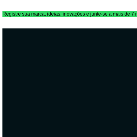
Ir
Registre sua marca, ideias, inovações e junte-se a mais de 7 m
para
o
conteúdo