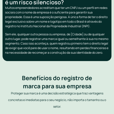
é um risco silencioso?
Muitos empreendedores acreditam que ter um CNPJ ou um perfil em redes
sociais com o nome da empresa é o suficiente para garantir sua
propriedade. Essa é uma suposição perigosa. A única forma de ter o direito
legal exclusivo sobre um nome e logotipo em todo o Brasil é através do
registro no Instituto Nacional da Propriedade Industrial (INPI).
Sem ele, qualquer outra pessoa ou empresa, de [Cidade] ou de qualquer
outro lugar, pode registrar uma marca igual ou semelhante à sua no mesmo
segmento. Caso isso aconteça, quem registrou primeiro tem o direito legal
de exigir que você pare de usar o nome, resultando em perdas financeiras e
na necessidade de recomeçar a construção da sua identidade do zero.
Benefícios do registro de
marca para sua empresa
Proteger sua marca é uma decisão estratégica que traz vantagens
concretas e imediatas para o seu negócio, não importa o tamanho ou o
setor.