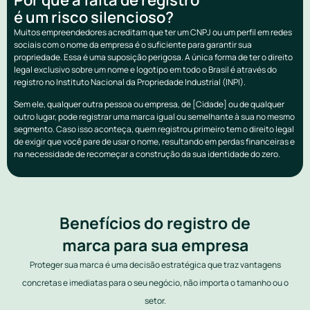
é um risco silencioso?
Muitos empreendedores acreditam que ter um CNPJ ou um perfil em redes
sociais com o nome da empresa é o suficiente para garantir sua
propriedade. Essa é uma suposição perigosa. A única forma de ter o direito
legal exclusivo sobre um nome e logotipo em todo o Brasil é através do
registro no Instituto Nacional da Propriedade Industrial (INPI).
Sem ele, qualquer outra pessoa ou empresa, de [Cidade] ou de qualquer
outro lugar, pode registrar uma marca igual ou semelhante à sua no mesmo
segmento. Caso isso aconteça, quem registrou primeiro tem o direito legal
de exigir que você pare de usar o nome, resultando em perdas financeiras e
na necessidade de recomeçar a construção da sua identidade do zero.
Benefícios do registro de
marca para sua empresa
Proteger sua marca é uma decisão estratégica que traz vantagens
concretas e imediatas para o seu negócio, não importa o tamanho ou o
setor.