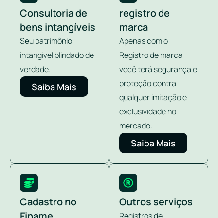
Consultoria de
registro de
bens intangíveis
marca
Seu patrimônio
Apenas com o
intangível blindado de
Registro de marca
verdade.
você terá segurança e
proteção contra
Saiba Mais
qualquer imitação e
exclusividade no
mercado.
Saiba Mais
Cadastro no
Outros serviços
Finame
Registros de