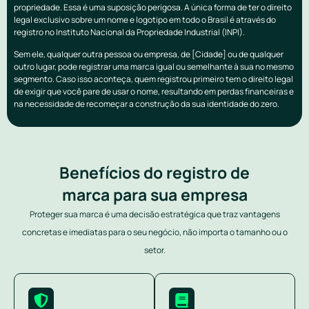
propriedade. Essa é uma suposição perigosa. A única forma de ter o direito
legal exclusivo sobre um nome e logotipo em todo o Brasil é através do
registro no Instituto Nacional da Propriedade Industrial (INPI).
Sem ele, qualquer outra pessoa ou empresa, de [Cidade] ou de qualquer
outro lugar, pode registrar uma marca igual ou semelhante à sua no mesmo
segmento. Caso isso aconteça, quem registrou primeiro tem o direito legal
de exigir que você pare de usar o nome, resultando em perdas financeiras e
na necessidade de recomeçar a construção da sua identidade do zero.
Benefícios do registro de
marca para sua empresa
Proteger sua marca é uma decisão estratégica que traz vantagens
concretas e imediatas para o seu negócio, não importa o tamanho ou o
setor.