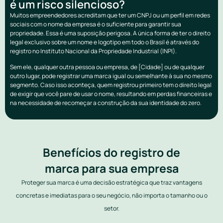
é um risco silencioso?
Muitos empreendedores acreditam que ter um CNPJ ou um perfil em redes
sociais com o nome da empresa é o suficiente para garantir sua
propriedade. Essa é uma suposição perigosa. A única forma de ter o direito
legal exclusivo sobre um nome e logotipo em todo o Brasil é através do
registro no Instituto Nacional da Propriedade Industrial (INPI).
Sem ele, qualquer outra pessoa ou empresa, de [Cidade] ou de qualquer
outro lugar, pode registrar uma marca igual ou semelhante à sua no mesmo
segmento. Caso isso aconteça, quem registrou primeiro tem o direito legal
de exigir que você pare de usar o nome, resultando em perdas financeiras e
na necessidade de recomeçar a construção da sua identidade do zero.
Benefícios do registro de
marca para sua empresa
Proteger sua marca é uma decisão estratégica que traz vantagens
concretas e imediatas para o seu negócio, não importa o tamanho ou o
setor.