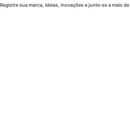
Registre sua marca, ideias, inovações e junte-se a mais de 
Ir
para
o
conteúdo