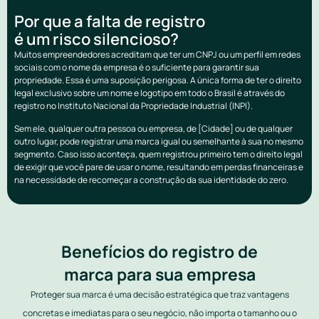
Por que a falta de registro
é um risco silencioso?
Muitos empreendedores acreditam que ter um CNPJ ou um perfil em redes
sociais com o nome da empresa é o suficiente para garantir sua
propriedade. Essa é uma suposição perigosa. A única forma de ter o direito
legal exclusivo sobre um nome e logotipo em todo o Brasil é através do
registro no Instituto Nacional da Propriedade Industrial (INPI).
Sem ele, qualquer outra pessoa ou empresa, de [Cidade] ou de qualquer
outro lugar, pode registrar uma marca igual ou semelhante à sua no mesmo
segmento. Caso isso aconteça, quem registrou primeiro tem o direito legal
de exigir que você pare de usar o nome, resultando em perdas financeiras e
na necessidade de recomeçar a construção da sua identidade do zero.
Benefícios do registro de
marca para sua empresa
Proteger sua marca é uma decisão estratégica que traz vantagens
concretas e imediatas para o seu negócio, não importa o tamanho ou o