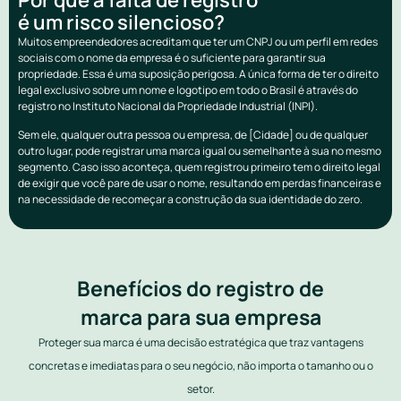
é um risco silencioso?
Muitos empreendedores acreditam que ter um CNPJ ou um perfil em redes
sociais com o nome da empresa é o suficiente para garantir sua
propriedade. Essa é uma suposição perigosa. A única forma de ter o direito
legal exclusivo sobre um nome e logotipo em todo o Brasil é através do
registro no Instituto Nacional da Propriedade Industrial (INPI).
Sem ele, qualquer outra pessoa ou empresa, de [Cidade] ou de qualquer
outro lugar, pode registrar uma marca igual ou semelhante à sua no mesmo
segmento. Caso isso aconteça, quem registrou primeiro tem o direito legal
de exigir que você pare de usar o nome, resultando em perdas financeiras e
na necessidade de recomeçar a construção da sua identidade do zero.
Benefícios do registro de
marca para sua empresa
Proteger sua marca é uma decisão estratégica que traz vantagens
concretas e imediatas para o seu negócio, não importa o tamanho ou o
setor.