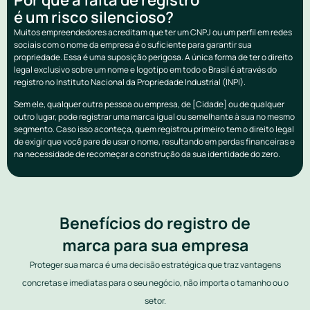
é um risco silencioso?
Muitos empreendedores acreditam que ter um CNPJ ou um perfil em redes
sociais com o nome da empresa é o suficiente para garantir sua
propriedade. Essa é uma suposição perigosa. A única forma de ter o direito
legal exclusivo sobre um nome e logotipo em todo o Brasil é através do
registro no Instituto Nacional da Propriedade Industrial (INPI).
Sem ele, qualquer outra pessoa ou empresa, de [Cidade] ou de qualquer
outro lugar, pode registrar uma marca igual ou semelhante à sua no mesmo
segmento. Caso isso aconteça, quem registrou primeiro tem o direito legal
de exigir que você pare de usar o nome, resultando em perdas financeiras e
na necessidade de recomeçar a construção da sua identidade do zero.
Benefícios do registro de
marca para sua empresa
Proteger sua marca é uma decisão estratégica que traz vantagens
concretas e imediatas para o seu negócio, não importa o tamanho ou o
setor.