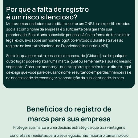
Por que a falta de registro
é um risco silencioso?
Muitos empreendedores acreditam que ter um CNPJ ou um perfil em redes
sociais com o nome da empresa é o suficiente para garantir sua
propriedade. Essa é uma suposição perigosa. A única forma de ter o direito
legal exclusivo sobre um nome e logotipo em todo o Brasil é através do
registro no Instituto Nacional da Propriedade Industrial (INPI).
Sem ele, qualquer outra pessoa ou empresa, de [Cidade] ou de qualquer
outro lugar, pode registrar uma marca igual ou semelhante à sua no mesmo
segmento. Caso isso aconteça, quem registrou primeiro tem o direito legal
de exigir que você pare de usar o nome, resultando em perdas financeiras e
na necessidade de recomeçar a construção da sua identidade do zero.
Benefícios do registro de
marca para sua empresa
Proteger sua marca é uma decisão estratégica que traz vantagens
concretas e imediatas para o seu negócio, não importa o tamanho ou o