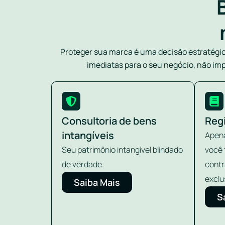
Proteger sua marca é uma decisão estratégi
imediatas para o seu negócio, não imp
Consultoria de bens
Reg
intangíveis
Apena
Seu patrimônio intangível blindado
você 
de verdade.
contr
exclu
Saiba Mais
S