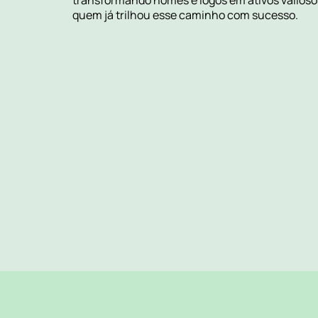
transformando nomes e logos em ativos valioso
quem já trilhou esse caminho com sucesso.