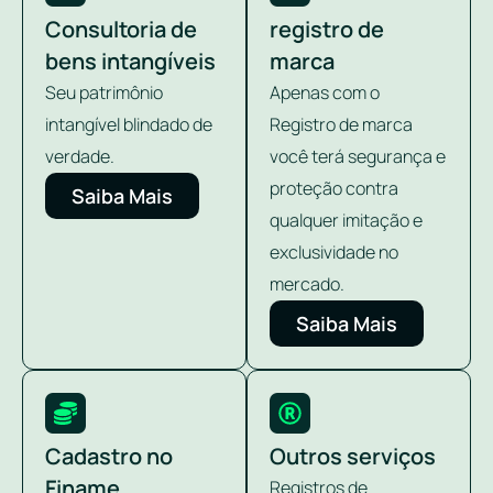
Consultoria de
registro de
bens intangíveis
marca
Seu patrimônio
Apenas com o
intangível blindado de
Registro de marca
verdade.
você terá segurança e
proteção contra
Saiba Mais
qualquer imitação e
exclusividade no
mercado.
Saiba Mais
Cadastro no
Outros serviços
Finame
Registros de