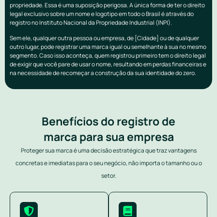
propriedade. Essa é uma suposição perigosa. A única forma de ter o direito
legal exclusivo sobre um nome e logotipo em todo o Brasil é através do
registro no Instituto Nacional da Propriedade Industrial (INPI).
Sem ele, qualquer outra pessoa ou empresa, de [Cidade] ou de qualquer
outro lugar, pode registrar uma marca igual ou semelhante à sua no mesmo
segmento. Caso isso aconteça, quem registrou primeiro tem o direito legal
de exigir que você pare de usar o nome, resultando em perdas financeiras e
na necessidade de recomeçar a construção da sua identidade do zero.
Benefícios do registro de
marca para sua empresa
Proteger sua marca é uma decisão estratégica que traz vantagens
concretas e imediatas para o seu negócio, não importa o tamanho ou o
setor.