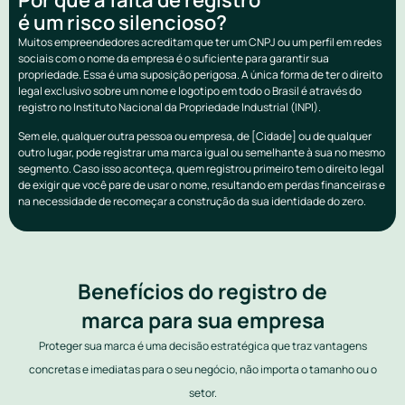
é um risco silencioso?
Muitos empreendedores acreditam que ter um CNPJ ou um perfil em redes
sociais com o nome da empresa é o suficiente para garantir sua
propriedade. Essa é uma suposição perigosa. A única forma de ter o direito
legal exclusivo sobre um nome e logotipo em todo o Brasil é através do
registro no Instituto Nacional da Propriedade Industrial (INPI).
Sem ele, qualquer outra pessoa ou empresa, de [Cidade] ou de qualquer
outro lugar, pode registrar uma marca igual ou semelhante à sua no mesmo
segmento. Caso isso aconteça, quem registrou primeiro tem o direito legal
de exigir que você pare de usar o nome, resultando em perdas financeiras e
na necessidade de recomeçar a construção da sua identidade do zero.
Benefícios do registro de
marca para sua empresa
Proteger sua marca é uma decisão estratégica que traz vantagens
concretas e imediatas para o seu negócio, não importa o tamanho ou o
setor.