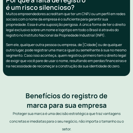
é um risco silencioso?
Muitos empreendedores acreditam que ter um CNPJ ou um perfil em redes
sociais com o nome da empresa é o suficiente para garantir sua
propriedade. Essa é uma suposição perigosa. A única forma de ter o direito
legal exclusivo sobre um nome e logotipo em todo o Brasil é através do
registro no Instituto Nacional da Propriedade Industrial (INPI).
Sem ele, qualquer outra pessoa ou empresa, de [Cidade] ou de qualquer
outro lugar, pode registrar uma marca igual ou semelhante à sua no mesmo
segmento. Caso isso aconteça, quem registrou primeiro tem o direito legal
de exigir que você pare de usar o nome, resultando em perdas financeiras e
na necessidade de recomeçar a construção da sua identidade do zero.
Benefícios do registro de
marca para sua empresa
Proteger sua marca é uma decisão estratégica que traz vantagens
concretas e imediatas para o seu negócio, não importa o tamanho ou o
setor.