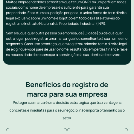
Muitos empreendedores acreditam que ter um CNPJ ou um perfil em redes
sociais com o nome da empresa é o suficiente para garantir sua
propriedade. Essa é uma suposição perigosa. A única forma de ter o direito
legal exclusivo sobre um nome e logotipo em todo o Brasil é através do
registro no Instituto Nacional da Propriedade Industrial (INPI).
Sem ele, qualquer outra pessoa ou empresa, de [Cidade] ou de qualquer
outro lugar, pode registrar uma marca igual ou semelhante à sua no mesmo
segmento. Caso isso aconteça, quem registrou primeiro tem o direito legal
de exigir que você pare de usar o nome, resultando em perdas financeiras e
na necessidade de recomeçar a construção da sua identidade do zero.
Benefícios do registro de
marca para sua empresa
Proteger sua marca é uma decisão estratégica que traz vantagens
concretas e imediatas para o seu negócio, não importa o tamanho ou o
setor.