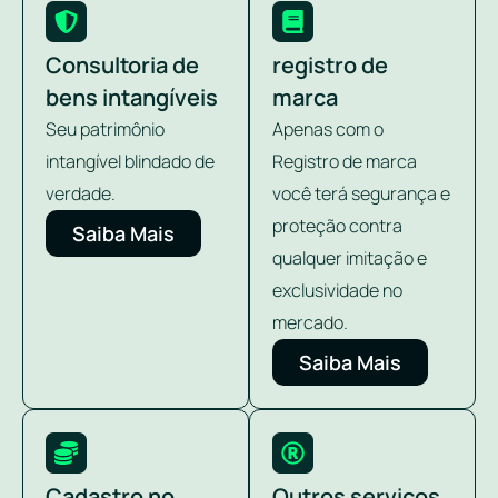
Consultoria de
registro de
bens intangíveis
marca
Seu patrimônio
Apenas com o
intangível blindado de
Registro de marca
verdade.
você terá segurança e
proteção contra
Saiba Mais
qualquer imitação e
exclusividade no
mercado.
Saiba Mais
Cadastro no
Outros serviços