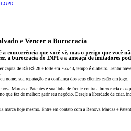
LGPD
lvado e Vencer a Burocracia
 a concorrência que você vê, mas o perigo que você não
scer, a burocracia do INPI e a ameaça de imitadores po
capita de R$ R$ 28 e forte em 765.43, tempo é dinheiro. Tentar naveg
.
eu nome, sua reputação e a confiança dos seus clientes estão em jogo.
enova Marcas e Patentes é sua linha de frente contra a burocracia e os
o que faz de melhor: gerir seu negócio. Deseje a liberdade de criar, in
ua marca hoje mesmo. Entre em contato com a Renova Marcas e Patentes