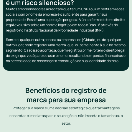
é um risco silencioso?
Muitos empreendedores acreditam que ter um CNPJ ou um perfil em redes
sociais com o nome da empresa é o suficiente para garantir sua
propriedade. Essa é uma suposição perigosa. A única forma de ter o direito
legal exclusivo sobre um nome e logotipo em todo o Brasil é através do
registro no Instituto Nacional da Propriedade Industrial (INPI).
Sem ele, qualquer outra pessoa ou empresa, de [Cidade] ou de qualquer
outro lugar, pode registrar uma marca igual ou semelhante à sua no mesmo
segmento. Caso isso aconteça, quem registrou primeiro tem o direito legal
de exigir que você pare de usar o nome, resultando em perdas financeiras e
na necessidade de recomeçar a construção da sua identidade do zero.
Benefícios do registro de
marca para sua empresa
Proteger sua marca é uma decisão estratégica que traz vantagens
concretas e imediatas para o seu negócio, não importa o tamanho ou o
setor.