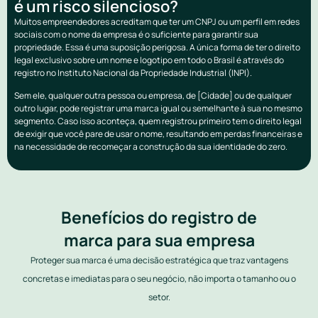
é um risco silencioso?
Muitos empreendedores acreditam que ter um CNPJ ou um perfil em redes
sociais com o nome da empresa é o suficiente para garantir sua
propriedade. Essa é uma suposição perigosa. A única forma de ter o direito
legal exclusivo sobre um nome e logotipo em todo o Brasil é através do
registro no Instituto Nacional da Propriedade Industrial (INPI).
Sem ele, qualquer outra pessoa ou empresa, de [Cidade] ou de qualquer
outro lugar, pode registrar uma marca igual ou semelhante à sua no mesmo
segmento. Caso isso aconteça, quem registrou primeiro tem o direito legal
de exigir que você pare de usar o nome, resultando em perdas financeiras e
na necessidade de recomeçar a construção da sua identidade do zero.
Benefícios do registro de
marca para sua empresa
Proteger sua marca é uma decisão estratégica que traz vantagens
concretas e imediatas para o seu negócio, não importa o tamanho ou o
setor.