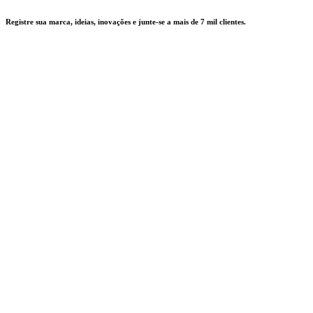
Ir
Registre sua marca, ideias, inovações e junte-se a mais de 7 mil clientes.
para
o
conteúdo