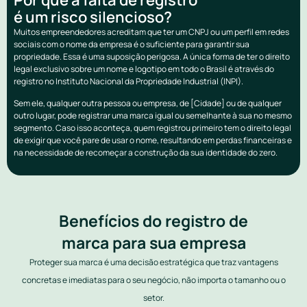
é um risco silencioso?
Muitos empreendedores acreditam que ter um CNPJ ou um perfil em redes
sociais com o nome da empresa é o suficiente para garantir sua
propriedade. Essa é uma suposição perigosa. A única forma de ter o direito
legal exclusivo sobre um nome e logotipo em todo o Brasil é através do
registro no Instituto Nacional da Propriedade Industrial (INPI).
Sem ele, qualquer outra pessoa ou empresa, de [Cidade] ou de qualquer
outro lugar, pode registrar uma marca igual ou semelhante à sua no mesmo
segmento. Caso isso aconteça, quem registrou primeiro tem o direito legal
de exigir que você pare de usar o nome, resultando em perdas financeiras e
na necessidade de recomeçar a construção da sua identidade do zero.
Benefícios do registro de
marca para sua empresa
Proteger sua marca é uma decisão estratégica que traz vantagens
concretas e imediatas para o seu negócio, não importa o tamanho ou o
setor.