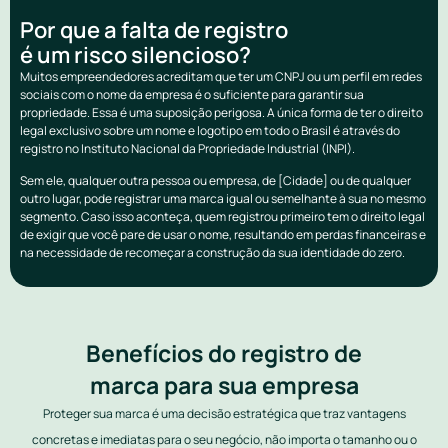
Por que a falta de registro
é um risco silencioso?
Muitos empreendedores acreditam que ter um CNPJ ou um perfil em redes
sociais com o nome da empresa é o suficiente para garantir sua
propriedade. Essa é uma suposição perigosa. A única forma de ter o direito
legal exclusivo sobre um nome e logotipo em todo o Brasil é através do
registro no Instituto Nacional da Propriedade Industrial (INPI).
Sem ele, qualquer outra pessoa ou empresa, de [Cidade] ou de qualquer
outro lugar, pode registrar uma marca igual ou semelhante à sua no mesmo
segmento. Caso isso aconteça, quem registrou primeiro tem o direito legal
de exigir que você pare de usar o nome, resultando em perdas financeiras e
na necessidade de recomeçar a construção da sua identidade do zero.
Benefícios do registro de
marca para sua empresa
Proteger sua marca é uma decisão estratégica que traz vantagens
concretas e imediatas para o seu negócio, não importa o tamanho ou o