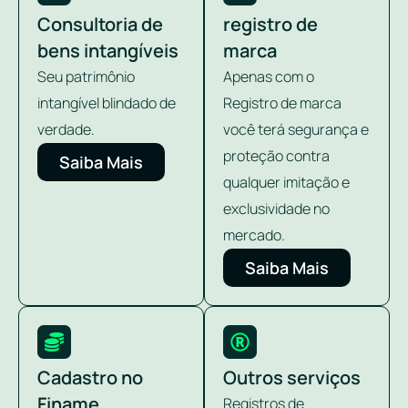
Consultoria de
registro de
bens intangíveis
marca
Seu patrimônio
Apenas com o
intangível blindado de
Registro de marca
verdade.
você terá segurança e
proteção contra
Saiba Mais
qualquer imitação e
exclusividade no
mercado.
Saiba Mais
Cadastro no
Outros serviços
Finame
Registros de