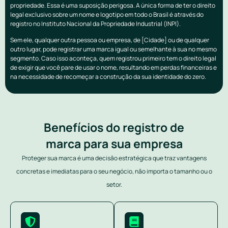
propriedade. Essa é uma suposição perigosa. A única forma de ter o direito
legal exclusivo sobre um nome e logotipo em todo o Brasil é através do
registro no Instituto Nacional da Propriedade Industrial (INPI).
Sem ele, qualquer outra pessoa ou empresa, de [Cidade] ou de qualquer
outro lugar, pode registrar uma marca igual ou semelhante à sua no mesmo
segmento. Caso isso aconteça, quem registrou primeiro tem o direito legal
de exigir que você pare de usar o nome, resultando em perdas financeiras e
na necessidade de recomeçar a construção da sua identidade do zero.
Benefícios do registro de
marca para sua empresa
Proteger sua marca é uma decisão estratégica que traz vantagens
concretas e imediatas para o seu negócio, não importa o tamanho ou o
setor.