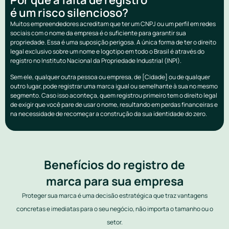
é um risco silencioso?
Muitos empreendedores acreditam que ter um CNPJ ou um perfil em redes
sociais com o nome da empresa é o suficiente para garantir sua
propriedade. Essa é uma suposição perigosa. A única forma de ter o direito
legal exclusivo sobre um nome e logotipo em todo o Brasil é através do
registro no Instituto Nacional da Propriedade Industrial (INPI).
Sem ele, qualquer outra pessoa ou empresa, de [Cidade] ou de qualquer
outro lugar, pode registrar uma marca igual ou semelhante à sua no mesmo
segmento. Caso isso aconteça, quem registrou primeiro tem o direito legal
de exigir que você pare de usar o nome, resultando em perdas financeiras e
na necessidade de recomeçar a construção da sua identidade do zero.
Benefícios do registro de
marca para sua empresa
Proteger sua marca é uma decisão estratégica que traz vantagens
concretas e imediatas para o seu negócio, não importa o tamanho ou o
setor.