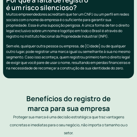
é um risco silencioso?
Muitos empreendedores acreditam que ter um CNPJ ou um perfil em redes
sociais com o nome da empresa é o suficiente para garantir sua
propriedade. Essa é uma suposição perigosa. A única forma de ter o direito
legal exclusivo sobre um nome e logotipo em todo o Brasil é através do
registro no Instituto Nacional da Propriedade Industrial (INPI).
Sem ele, qualquer outra pessoa ou empresa, de [Cidade] ou de qualquer
outro lugar, pode registrar uma marca igual ou semelhante à sua no mesmo
segmento. Caso isso aconteça, quem registrou primeiro tem o direito legal
de exigir que você pare de usar o nome, resultando em perdas financeiras e
na necessidade de recomeçar a construção da sua identidade do zero.
Benefícios do registro de
marca para sua empresa
Proteger sua marca é uma decisão estratégica que traz vantagens
concretas e imediatas para o seu negócio, não importa o tamanho ou o
setor.