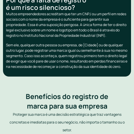
é um risco silencioso?
Muitos empreendedores acreditam que ter um CNPJ ou um perfil em redes
sociais com o nome da empresa é o suficiente para garantir sua
propriedade. Essa é uma suposição perigosa. A única forma de ter o direito
legal exclusivo sobre um nome e logotipo em todo o Brasil é através do
registro no Instituto Nacional da Propriedade Industrial (INPI).
Sem ele, qualquer outra pessoa ou empresa, de [Cidade] ou de qualquer
outro lugar, pode registrar uma marca igual ou semelhante à sua no mesmo
segmento. Caso isso aconteça, quem registrou primeiro tem o direito legal
de exigir que você pare de usar o nome, resultando em perdas financeiras e
na necessidade de recomeçar a construção da sua identidade do zero.
Benefícios do registro de
marca para sua empresa
Proteger sua marca é uma decisão estratégica que traz vantagens
concretas e imediatas para o seu negócio, não importa o tamanho ou o
setor.