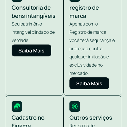
Consultoria de
registro de
bens intangíveis
marca
Seu patrimônio
Apenas com o
intangível blindado de
Registro de marca
verdade.
você terá segurança e
proteção contra
Saiba Mais
qualquer imitação e
exclusividade no
mercado.
Saiba Mais
Cadastro no
Outros serviços
Finame
Registros de