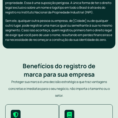
propriedade. Essa é uma suposição perigosa. A única forma de ter o direito
legal exclusivo sobre um nome e logotipo em todo o Brasil é através do
registro no Instituto Nacional da Propriedade Industrial (INPI).
Sem ele, qualquer outra pessoa ou empresa, de [Cidade] ou de qualquer
outro lugar, pode registrar uma marca igual ou semelhante à sua no mesmo
segmento. Caso isso aconteça, quem registrou primeiro tem o direito legal
de exigir que você pare de usar o nome, resultando em perdas financeiras e
na necessidade de recomeçar a construção da sua identidade do zero.
Benefícios do registro de
marca para sua empresa
Proteger sua marca é uma decisão estratégica que traz vantagens
concretas e imediatas para o seu negócio, não importa o tamanho ou o
setor.