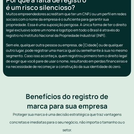
é um risco silencioso?
Muitos empreendedores acreditam que ter um CNPJ ou um perfil em redes
sociais com o nome da empresa é o suficiente para garantir sua
propriedade. Essa é uma suposição perigosa. A única forma de ter o direito
legal exclusivo sobre um nome e logotipo em todo o Brasil é através do
registro no Instituto Nacional da Propriedade Industrial (INPI).
Sem ele, qualquer outra pessoa ou empresa, de [Cidade] ou de qualquer
outro lugar, pode registrar uma marca igual ou semelhante à sua no mesmo
segmento. Caso isso aconteça, quem registrou primeiro tem o direito legal
de exigir que você pare de usar o nome, resultando em perdas financeiras e
na necessidade de recomeçar a construção da sua identidade do zero.
Benefícios do registro de
marca para sua empresa
Proteger sua marca é uma decisão estratégica que traz vantagens
concretas e imediatas para o seu negócio, não importa o tamanho ou o
setor.