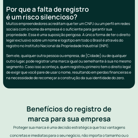
Por que a falta de registro
é um risco silencioso?
Muitos empreendedores acreditam que ter um CNPJ ou um perfil em redes
sociais com o nome da empresa é o suficiente para garantir sua
propriedade. Essa é uma suposição perigosa. A única forma de ter o direito
legal exclusivo sobre um nome e logotipo em todo o Brasil é através do
registro no Instituto Nacional da Propriedade Industrial (INPI).
Sem ele, qualquer outra pessoa ou empresa, de [Cidade] ou de qualquer
outro lugar, pode registrar uma marca igual ou semelhante à sua no mesmo
segmento. Caso isso aconteça, quem registrou primeiro tem o direito legal
de exigir que você pare de usar o nome, resultando em perdas financeiras e
na necessidade de recomeçar a construção da sua identidade do zero.
Benefícios do registro de
marca para sua empresa
Proteger sua marca é uma decisão estratégica que traz vantagens
concretas e imediatas para o seu negócio, não importa o tamanho ou o