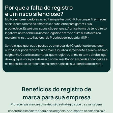
Por que a falta de registro
é um risco silencioso?
Muitos empreendedores acreditam que ter um CNPJ ou um perfil em redes
sociais com o nome da empresa é o suficiente para garantir sua
propriedade. Essa é uma suposição perigosa. A única forma de ter o direito
legal exclusivo sobre um nome e logotipo em todo o Brasil é através do
registro no Instituto Nacional da Propriedade Industrial (INPI).
Sem ele, qualquer outra pessoa ou empresa, de [Cidade] ou de qualquer
outro lugar, pode registrar uma marca igual ou semelhante à sua no mesmo
segmento. Caso isso aconteça, quem registrou primeiro tem o direito legal
de exigir que você pare de usar o nome, resultando em perdas financeiras e
na necessidade de recomeçar a construção da sua identidade do zero.
Benefícios do registro de
marca para sua empresa
Proteger sua marca é uma decisão estratégica que traz vantagens
concretas e imediatas para o seu negócio, não importa o tamanho ou o