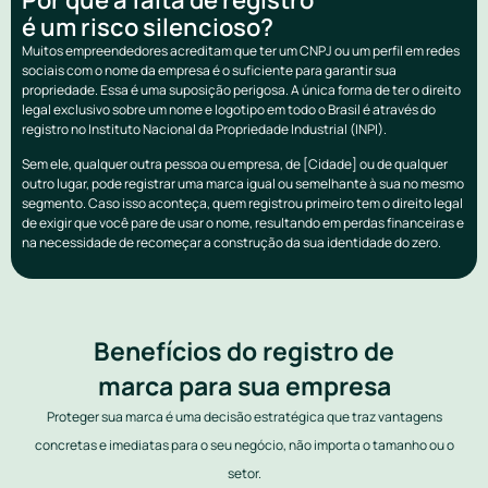
é um risco silencioso?
Muitos empreendedores acreditam que ter um CNPJ ou um perfil em redes
sociais com o nome da empresa é o suficiente para garantir sua
propriedade. Essa é uma suposição perigosa. A única forma de ter o direito
legal exclusivo sobre um nome e logotipo em todo o Brasil é através do
registro no Instituto Nacional da Propriedade Industrial (INPI).
Sem ele, qualquer outra pessoa ou empresa, de [Cidade] ou de qualquer
outro lugar, pode registrar uma marca igual ou semelhante à sua no mesmo
segmento. Caso isso aconteça, quem registrou primeiro tem o direito legal
de exigir que você pare de usar o nome, resultando em perdas financeiras e
na necessidade de recomeçar a construção da sua identidade do zero.
Benefícios do registro de
marca para sua empresa
Proteger sua marca é uma decisão estratégica que traz vantagens
concretas e imediatas para o seu negócio, não importa o tamanho ou o
setor.