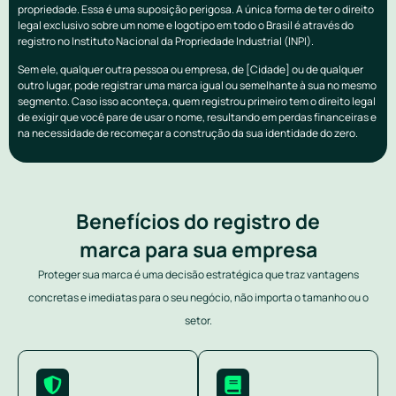
propriedade. Essa é uma suposição perigosa. A única forma de ter o direito
legal exclusivo sobre um nome e logotipo em todo o Brasil é através do
registro no Instituto Nacional da Propriedade Industrial (INPI).
Sem ele, qualquer outra pessoa ou empresa, de [Cidade] ou de qualquer
outro lugar, pode registrar uma marca igual ou semelhante à sua no mesmo
segmento. Caso isso aconteça, quem registrou primeiro tem o direito legal
de exigir que você pare de usar o nome, resultando em perdas financeiras e
na necessidade de recomeçar a construção da sua identidade do zero.
Benefícios do registro de
marca para sua empresa
Proteger sua marca é uma decisão estratégica que traz vantagens
concretas e imediatas para o seu negócio, não importa o tamanho ou o
setor.