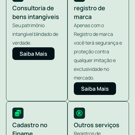
Consultoria de
registro de
bens intangíveis
marca
Seu patrimônio
Apenas com o
intangível blindado de
Registro de marca
verdade.
você terá segurança e
proteção contra
Saiba Mais
qualquer imitação e
exclusividade no
mercado.
Saiba Mais
Cadastro no
Outros serviços
Finame
Registros de