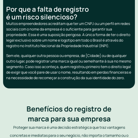
Por que a falta de registro
é um risco silencioso?
Muitos empreendedores acreditam que ter um CNPJ ou um perfil em redes
sociais com o nome da empresa é o suficiente para garantir sua
propriedade. Essa é uma suposição perigosa. A única forma de ter o direito
legal exclusivo sobre um nome e logotipo em todo o Brasil é através do
registro no Instituto Nacional da Propriedade Industrial (INPI).
Sem ele, qualquer outra pessoa ou empresa, de [Cidade] ou de qualquer
outro lugar, pode registrar uma marca igual ou semelhante à sua no mesmo
segmento. Caso isso aconteça, quem registrou primeiro tem o direito legal
de exigir que você pare de usar o nome, resultando em perdas financeiras e
na necessidade de recomeçar a construção da sua identidade do zero.
Benefícios do registro de
marca para sua empresa
Proteger sua marca é uma decisão estratégica que traz vantagens
concretas e imediatas para o seu negócio, não importa o tamanho ou o