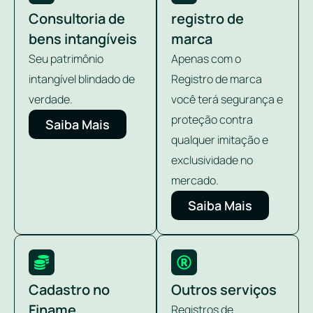
Consultoria de
registro de
bens intangíveis
marca
Seu patrimônio
Apenas com o
intangível blindado de
Registro de marca
verdade.
você terá segurança e
proteção contra
Saiba Mais
qualquer imitação e
exclusividade no
mercado.
Saiba Mais
Cadastro no
Outros serviços
Finame
Registros de