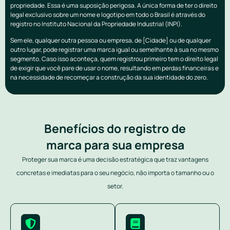
propriedade. Essa é uma suposição perigosa. A única forma de ter o direito
legal exclusivo sobre um nome e logotipo em todo o Brasil é através do
registro no Instituto Nacional da Propriedade Industrial (INPI).
Sem ele, qualquer outra pessoa ou empresa, de [Cidade] ou de qualquer
outro lugar, pode registrar uma marca igual ou semelhante à sua no mesmo
segmento. Caso isso aconteça, quem registrou primeiro tem o direito legal
de exigir que você pare de usar o nome, resultando em perdas financeiras e
na necessidade de recomeçar a construção da sua identidade do zero.
Benefícios do registro de
marca para sua empresa
Proteger sua marca é uma decisão estratégica que traz vantagens
concretas e imediatas para o seu negócio, não importa o tamanho ou o
setor.