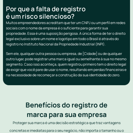
Por que a falta de registro
é um risco silencioso?
Muitos empreendedores acreditam que ter um CNPJ ou um perfil em redes
sociais com o nome da empresa é o suficiente para garantir sua
propriedade. Essa é uma suposição perigosa. A única forma de ter o direito
legal exclusivo sobre um nome e logotipo em todo o Brasil é através do
registro no Instituto Nacional da Propriedade Industrial (INPI).
Sem ele, qualquer outra pessoa ou empresa, de [Cidade] ou de qualquer
outro lugar, pode registrar uma marca igual ou semelhante à sua no mesmo
segmento. Caso isso aconteça, quem registrou primeiro tem o direito legal
de exigir que você pare de usar o nome, resultando em perdas financeiras e
na necessidade de recomeçar a construção da sua identidade do zero.
Benefícios do registro de
marca para sua empresa
Proteger sua marca é uma decisão estratégica que traz vantagens
concretas e imediatas para o seu negócio, não importa o tamanho ou o