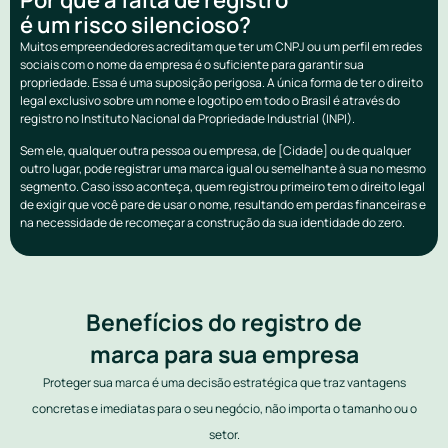
é um risco silencioso?
Muitos empreendedores acreditam que ter um CNPJ ou um perfil em redes
sociais com o nome da empresa é o suficiente para garantir sua
propriedade. Essa é uma suposição perigosa. A única forma de ter o direito
legal exclusivo sobre um nome e logotipo em todo o Brasil é através do
registro no Instituto Nacional da Propriedade Industrial (INPI).
Sem ele, qualquer outra pessoa ou empresa, de [Cidade] ou de qualquer
outro lugar, pode registrar uma marca igual ou semelhante à sua no mesmo
segmento. Caso isso aconteça, quem registrou primeiro tem o direito legal
de exigir que você pare de usar o nome, resultando em perdas financeiras e
na necessidade de recomeçar a construção da sua identidade do zero.
Benefícios do registro de
marca para sua empresa
Proteger sua marca é uma decisão estratégica que traz vantagens
concretas e imediatas para o seu negócio, não importa o tamanho ou o
setor.