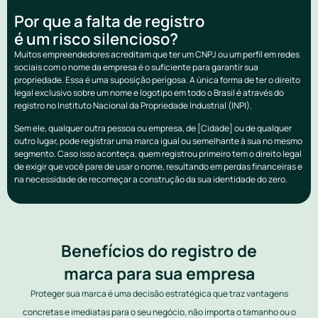
Por que a falta de registro
é um risco silencioso?
Muitos empreendedores acreditam que ter um CNPJ ou um perfil em redes
sociais com o nome da empresa é o suficiente para garantir sua
propriedade. Essa é uma suposição perigosa. A única forma de ter o direito
legal exclusivo sobre um nome e logotipo em todo o Brasil é através do
registro no Instituto Nacional da Propriedade Industrial (INPI).
Sem ele, qualquer outra pessoa ou empresa, de [Cidade] ou de qualquer
outro lugar, pode registrar uma marca igual ou semelhante à sua no mesmo
segmento. Caso isso aconteça, quem registrou primeiro tem o direito legal
de exigir que você pare de usar o nome, resultando em perdas financeiras e
na necessidade de recomeçar a construção da sua identidade do zero.
Benefícios do registro de
marca para sua empresa
Proteger sua marca é uma decisão estratégica que traz vantagens
concretas e imediatas para o seu negócio, não importa o tamanho ou o