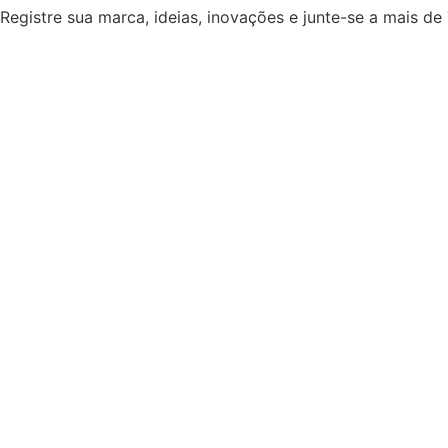
Registre sua marca, ideias, inovações e junte-se a mais de 7
Ir
para
o
conteúdo