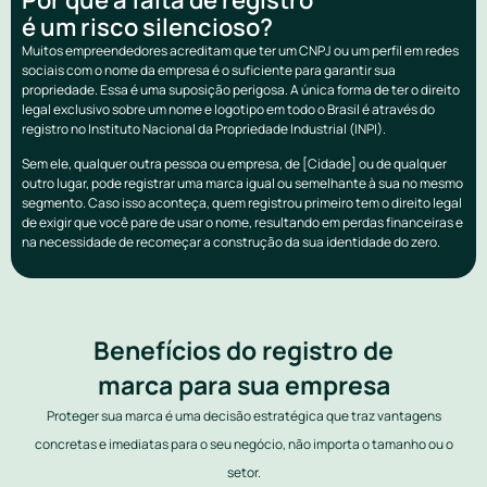
é um risco silencioso?
Muitos empreendedores acreditam que ter um CNPJ ou um perfil em redes
sociais com o nome da empresa é o suficiente para garantir sua
propriedade. Essa é uma suposição perigosa. A única forma de ter o direito
legal exclusivo sobre um nome e logotipo em todo o Brasil é através do
registro no Instituto Nacional da Propriedade Industrial (INPI).
Sem ele, qualquer outra pessoa ou empresa, de [Cidade] ou de qualquer
outro lugar, pode registrar uma marca igual ou semelhante à sua no mesmo
segmento. Caso isso aconteça, quem registrou primeiro tem o direito legal
de exigir que você pare de usar o nome, resultando em perdas financeiras e
na necessidade de recomeçar a construção da sua identidade do zero.
Benefícios do registro de
marca para sua empresa
Proteger sua marca é uma decisão estratégica que traz vantagens
concretas e imediatas para o seu negócio, não importa o tamanho ou o
setor.