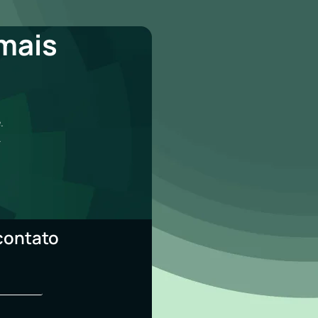
mais
a
.
.
contato