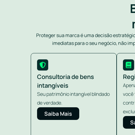
Proteger sua marca é uma decisão estratégi
imediatas para o seu negócio, não imp
Consultoria de bens
Reg
intangíveis
Apena
Seu patrimônio intangível blindado
você 
de verdade.
contr
exclu
Saiba Mais
S