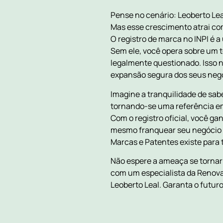
Pense no cenário: Leoberto Lea
Mas esse crescimento atrai co
O registro de marca no INPI é 
Sem ele, você opera sobre um t
legalmente questionado. Isso 
expansão segura dos seus neg
Imagine a tranquilidade de sab
tornando-se uma referência em 
Com o registro oficial, você g
mesmo franquear seu negócio n
Marcas e Patentes existe para 
Não espere a ameaça se tornar
com um especialista da Renova
Leoberto Leal. Garanta o futur