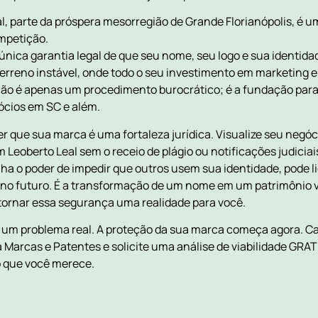
l, parte da próspera mesorregião de Grande Florianópolis, é u
mpetição.
a única garantia legal de que seu nome, seu logo e sua identid
erreno instável, onde todo o seu investimento em marketing 
não é apenas um procedimento burocrático; é a fundação para 
ócios em SC e além.
er que sua marca é uma fortaleza jurídica. Visualize seu neg
Leoberto Leal sem o receio de plágio ou notificações judiciai
anha o poder de impedir que outros usem sua identidade, pode l
o futuro. É a transformação de um nome em um patrimônio v
tornar essa segurança uma realidade para você.
 um problema real. A proteção da sua marca começa agora. Ca
 Marcas e Patentes e solicite uma análise de viabilidade GRA
o que você merece.