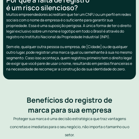
é um risco silencioso?
Muitos empreendedores acreditam que ter um CNPJ ou um perfil em redes
sociais com o nome da empresa é o suficiente para garantir sua
propriedade. Essa é uma suposição perigosa. A única forma de ter o direito
legal exclusivo sobre um nome e logotipo em todo o Brasil é através do
registro no Instituto Nacional da Propriedade Industrial (INPI).
Sem ele, qualquer outra pessoa ou empresa, de [Cidade] ou de qualquer
outro lugar, pode registrar uma marca igual ou semelhante à sua no mesmo
segmento. Caso isso aconteça, quem registrou primeiro tem o direito legal
de exigir que você pare de usar o nome, resultando em perdas financeiras e
na necessidade de recomeçar a construção da sua identidade do zero.
Benefícios do registro de
marca para sua empresa
Proteger sua marca é uma decisão estratégica que traz vantagens
concretas e imediatas para o seu negócio, não importa o tamanho ou o
setor.