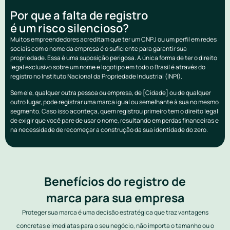
Por que a falta de registro
é um risco silencioso?
Muitos empreendedores acreditam que ter um CNPJ ou um perfil em redes
sociais com o nome da empresa é o suficiente para garantir sua
propriedade. Essa é uma suposição perigosa. A única forma de ter o direito
legal exclusivo sobre um nome e logotipo em todo o Brasil é através do
registro no Instituto Nacional da Propriedade Industrial (INPI).
Sem ele, qualquer outra pessoa ou empresa, de [Cidade] ou de qualquer
outro lugar, pode registrar uma marca igual ou semelhante à sua no mesmo
segmento. Caso isso aconteça, quem registrou primeiro tem o direito legal
de exigir que você pare de usar o nome, resultando em perdas financeiras e
na necessidade de recomeçar a construção da sua identidade do zero.
Benefícios do registro de
marca para sua empresa
Proteger sua marca é uma decisão estratégica que traz vantagens
concretas e imediatas para o seu negócio, não importa o tamanho ou o