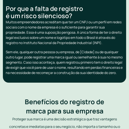
Por que a falta de registro
é um risco silencioso?
Muitos empreendedores acreditam que ter um CNPJ ou um perfil em redes
sociais com o nome da empresa é o suficiente para garantir sua
propriedade. Essa é uma suposição perigosa. A única forma de ter o direito
legal exclusivo sobre um nome e logotipo em todo o Brasil é através do
registro no Instituto Nacional da Propriedade Industrial (INPI).
Sem ele, qualquer outra pessoa ou empresa, de [Cidade] ou de qualquer
outro lugar, pode registrar uma marca igual ou semelhante à sua no mesmo
segmento. Caso isso aconteça, quem registrou primeiro tem o direito legal
de exigir que você pare de usar o nome, resultando em perdas financeiras e
na necessidade de recomeçar a construção da sua identidade do zero.
Benefícios do registro de
marca para sua empresa
Proteger sua marca é uma decisão estratégica que traz vantagens
concretas e imediatas para o seu negócio, não importa o tamanho ou o