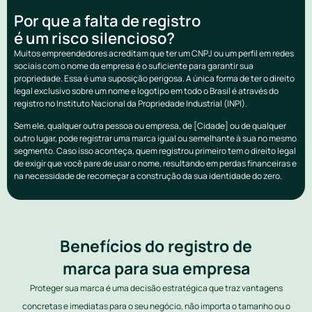
Por que a falta de registro
é um risco silencioso?
Muitos empreendedores acreditam que ter um CNPJ ou um perfil em redes
sociais com o nome da empresa é o suficiente para garantir sua
propriedade. Essa é uma suposição perigosa. A única forma de ter o direito
legal exclusivo sobre um nome e logotipo em todo o Brasil é através do
registro no Instituto Nacional da Propriedade Industrial (INPI).
Sem ele, qualquer outra pessoa ou empresa, de [Cidade] ou de qualquer
outro lugar, pode registrar uma marca igual ou semelhante à sua no mesmo
segmento. Caso isso aconteça, quem registrou primeiro tem o direito legal
de exigir que você pare de usar o nome, resultando em perdas financeiras e
na necessidade de recomeçar a construção da sua identidade do zero.
Benefícios do registro de
marca para sua empresa
Proteger sua marca é uma decisão estratégica que traz vantagens
concretas e imediatas para o seu negócio, não importa o tamanho ou o