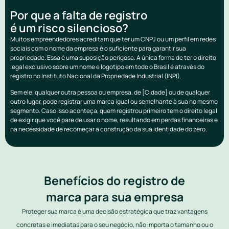
Por que a falta de registro
é um risco silencioso?
Muitos empreendedores acreditam que ter um CNPJ ou um perfil em redes
sociais com o nome da empresa é o suficiente para garantir sua
propriedade. Essa é uma suposição perigosa. A única forma de ter o direito
legal exclusivo sobre um nome e logotipo em todo o Brasil é através do
registro no Instituto Nacional da Propriedade Industrial (INPI).
Sem ele, qualquer outra pessoa ou empresa, de [Cidade] ou de qualquer
outro lugar, pode registrar uma marca igual ou semelhante à sua no mesmo
segmento. Caso isso aconteça, quem registrou primeiro tem o direito legal
de exigir que você pare de usar o nome, resultando em perdas financeiras e
na necessidade de recomeçar a construção da sua identidade do zero.
Benefícios do registro de
marca para sua empresa
Proteger sua marca é uma decisão estratégica que traz vantagens
concretas e imediatas para o seu negócio, não importa o tamanho ou o